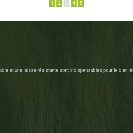
1
2
3
4
5
table et une laisse résistante sont indispensables pour le bien-êt