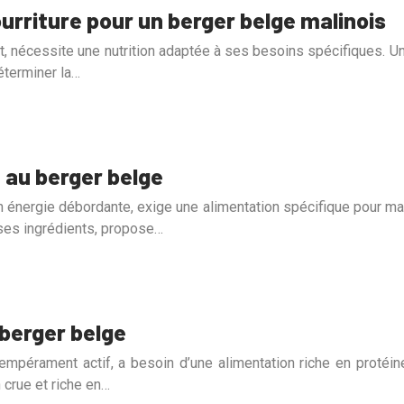
rriture pour un berger belge malinois
t, nécessite une nutrition adaptée à ses besoins spécifiques. Un a
éterminer la…
e au berger belge
 énergie débordante, exige une alimentation spécifique pour main
 ses ingrédients, propose…
 berger belge
pérament actif, a besoin d’une alimentation riche en protéines
 crue et riche en…