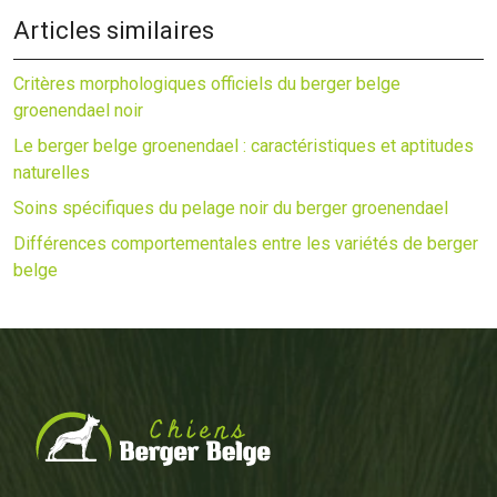
Articles similaires
Critères morphologiques officiels du berger belge
groenendael noir
Le berger belge groenendael : caractéristiques et aptitudes
naturelles
Soins spécifiques du pelage noir du berger groenendael
Différences comportementales entre les variétés de berger
belge