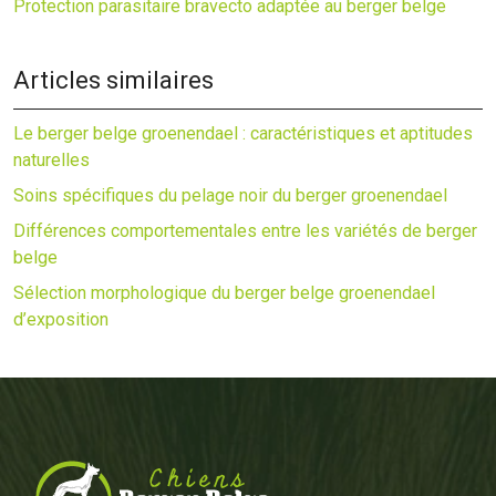
Protection parasitaire bravecto adaptée au berger belge
Articles similaires
Le berger belge groenendael : caractéristiques et aptitudes
naturelles
Soins spécifiques du pelage noir du berger groenendael
Différences comportementales entre les variétés de berger
belge
Sélection morphologique du berger belge groenendael
d’exposition