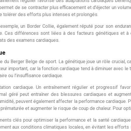
raînement régulier favorise des adaptations cardiaques bénéfi
i permet de se contracter plus efficacement et d’éjecter un volu
 tolérer des efforts plus intenses et prolongés.
r exemple, un Border Collie, également réputé pour son endur
aire. Ces différences sont liées à des facteurs génétiques et
ltats des examens cardiaques.
ue
e du Berger Belge de sport. La génétique joue un rôle crucial,
eur important, car la fonction cardiaque tend à diminuer avec 
re ou l’insuffisance cardiaque.
ptation cardiaque. Un entraînement régulier et progressif favo
u mal géré peut entraîner des blessures cardiaques et augme
umidité, peuvent également affecter la performance cardiaque. Pa
ue prématurée et augmenter le risque de coup de chaleur. Pour opt
léments clés pour optimiser la performance et la santé cardiaqu
ement aux conditions climatiques locales, en évitant les effort