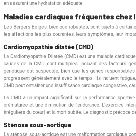
en assurant une hydratation adéquate.
Maladies cardiaques fréquentes chez l
Les Bergers Belges, bien que robustes, sont sujets à certain
les affections les plus courantes, leurs symptômes, leur impact
Cardiomyopathie dilatée (CMD)
La Cardiomyopathie Dilatée (CMD) est une maladie cardiaque g
causes de la CMD sont multiples, incluant des facteurs génét
génétique est suspectée, bien que les gènes responsables n
progressent généralement avec le temps. Ils incluent fatigue,
CMD peut entraîner une insuffisance cardiaque congestive, ca
La CMD a un impact significatif sur la performance sportive 
prématurée et une diminution de l’endurance. L’exercice int
irréguliers du cœur) et la mort subite. Le diagnostic précoce de
Sténose sous-aortique
La sténose sous-aortique est une malformation cardiaque congé