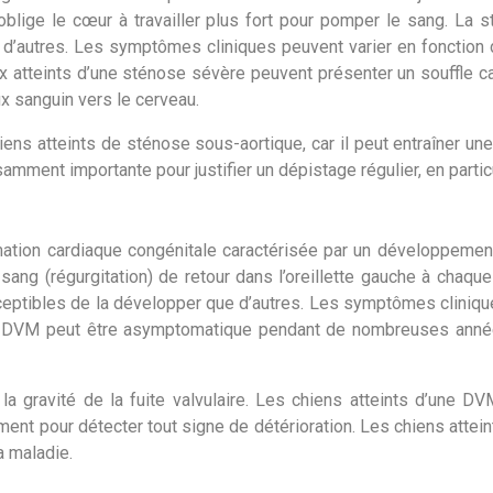
oblige le cœur à travailler plus fort pour pomper le sang. La s
’autres. Les symptômes cliniques peuvent varier en fonction d
tteints d’une sténose sévère peuvent présenter un souffle cardi
 sanguin vers le cerveau.
iens atteints de sténose sous-aortique, car il peut entraîner u
samment importante pour justifier un dépistage régulier, en partic
ation cardiaque congénitale caractérisée par un développement a
 sang (régurgitation) de retour dans l’oreillette gauche à cha
eptibles de la développer que d’autres. Les symptômes cliniques
a DVM peut être asymptomatique pendant de nombreuses années
 gravité de la fuite valvulaire. Les chiens atteints d’une DV
ment pour détecter tout signe de détérioration. Les chiens attein
a maladie.