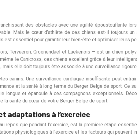
anchissant des obstacles avec une agilité époustouflante lors 
ble. Mais le cœur d’athlète de ces chiens est-il toujours un 
s est essentiel pour garantir leur bien-être et optimiser leurs p
ois, Tervueren, Groenendael et Laekenois – est un chien polyva
t même le Canicross, ces chiens excellent grâce à leur intelligenc
s, mais elle doit toujours être associée à une surveillance rigour
es canins. Une surveillance cardiaque insuffisante peut entraî
ormance et la santé à long terme du Berger Belge de sport. Ce 
 vie longue et épanouie à ces compagnons exceptionnels. Décou
e la santé du cœur de votre Berger Belge de sport.
et adaptations à l’exercice
 repos que pendant l’exercice, est la première étape essentiell
ptations physiologiques à l’exercice et les facteurs qui peuvent 