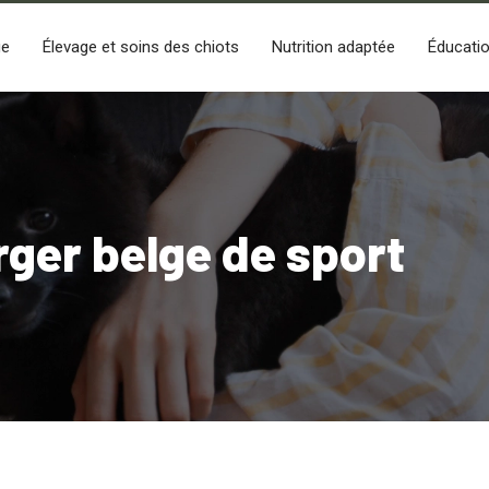
ge
Élevage et soins des chiots
Nutrition adaptée
Éducatio
rger belge de sport