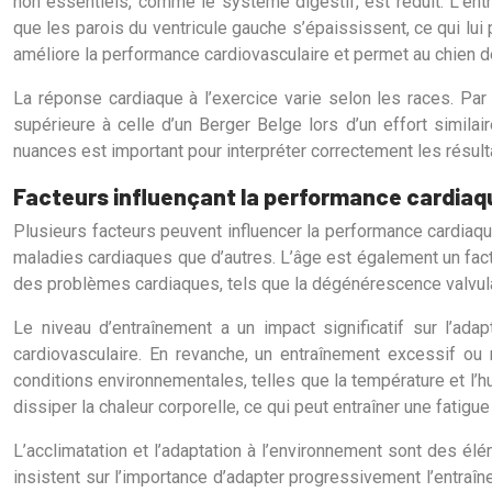
non essentiels, comme le système digestif, est réduit. L’ent
que les parois du ventricule gauche s’épaississent, ce qui lu
améliore la performance cardiovasculaire et permet au chien de
La réponse cardiaque à l’exercice varie selon les races. Pa
supérieure à celle d’un Berger Belge lors d’un effort simil
nuances est important pour interpréter correctement les résu
Facteurs influençant la performance cardiaq
Plusieurs facteurs peuvent influencer la performance cardiaqu
maladies cardiaques que d’autres. L’âge est également un fact
des problèmes cardiaques, tels que la dégénérescence valvulai
Le niveau d’entraînement a un impact significatif sur l’ada
cardiovasculaire. En revanche, un entraînement excessif o
conditions environnementales, telles que la température et l’h
dissiper la chaleur corporelle, ce qui peut entraîner une fatig
L’acclimatation et l’adaptation à l’environnement sont des é
insistent sur l’importance d’adapter progressivement l’entraîn