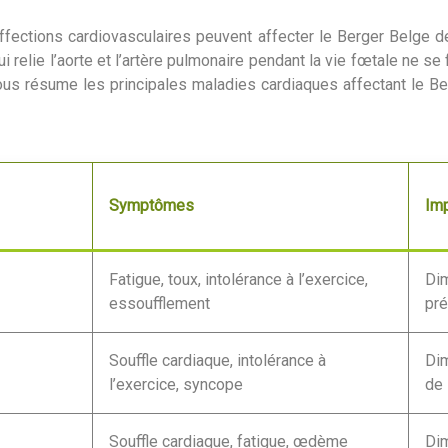
ffections cardiovasculaires peuvent affecter le Berger Belge de
 relie l’aorte et l’artère pulmonaire pendant la vie fœtale ne se
us résume les principales maladies cardiaques affectant le Ber
Symptômes
Imp
Fatigue, toux, intolérance à l’exercice,
Dim
essoufflement
pr
Souffle cardiaque, intolérance à
Dim
l’exercice, syncope
de
Souffle cardiaque, fatigue, œdème
Dim