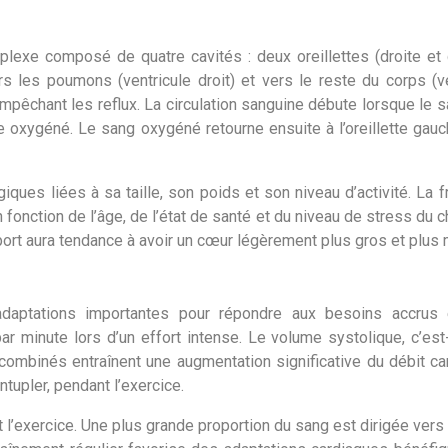
xe composé de quatre cavités : deux oreillettes (droite et ga
s les poumons (ventricule droit) et vers le reste du corps (ven
 empêchant les reflux. La circulation sanguine débute lorsque le 
re oxygéné. Le sang oxygéné retourne ensuite à l’oreillette ga
ques liées à sa taille, son poids et son niveau d’activité. La
fonction de l’âge, de l’état de santé et du niveau de stress du chi
port aura tendance à avoir un cœur légèrement plus gros et plus
 adaptations importantes pour répondre aux besoins accru
 minute lors d’un effort intense. Le volume systolique, c’est-
ombinés entraînent une augmentation significative du débit ca
ntupler, pendant l’exercice.
 l’exercice. Une plus grande proportion du sang est dirigée vers 