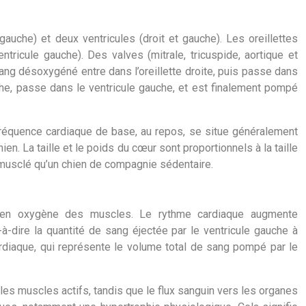
uche) et deux ventricules (droit et gauche). Les oreillettes
tricule gauche). Des valves (mitrale, tricuspide, aortique et
sang désoxygéné entre dans l’oreillette droite, puis passe dans
uche, passe dans le ventricule gauche, et est finalement pompé
 fréquence cardiaque de base, au repos, se situe généralement
en. La taille et le poids du cœur sont proportionnels à la taille
 musclé qu’un chien de compagnie sédentaire.
s en oxygène des muscles. Le rythme cardiaque augmente
à-dire la quantité de sang éjectée par le ventricule gauche à
rdiaque, qui représente le volume total de sang pompé par le
les muscles actifs, tandis que le flux sanguin vers les organes