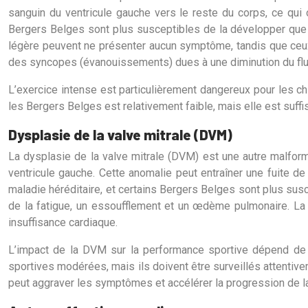
sanguin du ventricule gauche vers le reste du corps, ce qui 
Bergers Belges sont plus susceptibles de la développer que d
légère peuvent ne présenter aucun symptôme, tandis que ceux a
des syncopes (évanouissements) dues à une diminution du flux
L’exercice intense est particulièrement dangereux pour les ch
les Bergers Belges est relativement faible, mais elle est suffi
Dysplasie de la valve mitrale (DVM)
La dysplasie de la valve mitrale (DVM) est une autre malform
ventricule gauche. Cette anomalie peut entraîner une fuite de
maladie héréditaire, et certains Bergers Belges sont plus susc
de la fatigue, un essoufflement et un œdème pulmonaire. L
insuffisance cardiaque.
L’impact de la DVM sur la performance sportive dépend de la
sportives modérées, mais ils doivent être surveillés attentive
peut aggraver les symptômes et accélérer la progression de l