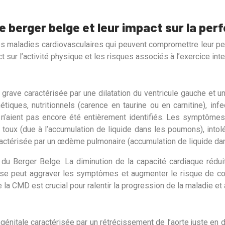
e berger belge et leur impact sur la pe
es maladies cardiovasculaires qui peuvent compromettre leur per
 sur l’activité physique et les risques associés à l’exercice int
rave caractérisée par une dilatation du ventricule gauche et un
iques, nutritionnels (carence en taurine ou en carnitine), inf
’aient pas encore été entièrement identifiés. Les symptômes 
 toux (due à l’accumulation de liquide dans les poumons), intol
ractérisée par un œdème pulmonaire (accumulation de liquide da
du Berger Belge. La diminution de la capacité cardiaque rédui
ense peut aggraver les symptômes et augmenter le risque de co
 la CMD est crucial pour ralentir la progression de la maladie et 
nitale caractérisée par un rétrécissement de l’aorte juste en d