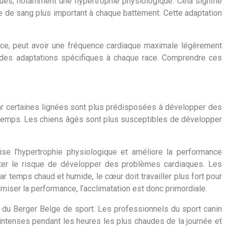
ques, notamment une hypertrophie physiologique. Cela signifie
me de sang plus important à chaque battement. Cette adaptation
ance, peut avoir une fréquence cardiaque maximale légèrement
 à des adaptations spécifiques à chaque race. Comprendre ces
 car certaines lignées sont plus prédisposées à développer des
le temps. Les chiens âgés sont plus susceptibles de développer
rise l’hypertrophie physiologique et améliore la performance
nter le risque de développer des problèmes cardiaques. Les
r temps chaud et humide, le cœur doit travailler plus fort pour
imiser la performance, l’acclimatation est donc primordiale.
e du Berger Belge de sport. Les professionnels du sport canin
s intenses pendant les heures les plus chaudes de la journée et