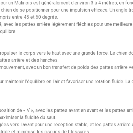
our un Malinois est généralement d’environ 3 à 4 mètres, en fonct
hien de se positionner pour une impulsion efficace. Un angle trop
mpris entre 45 et 60 degrés.
, avec les pattes arrière légèrement fléchies pour une meilleure 
quilibre.
ropulser le corps vers le haut avec une grande force. Le chien do
pattes arrière et des hanches.
mouvement, avec un bon transfert de poids des pattes arrière vers
maintenir l’équilibre en l’air et favoriser une rotation fluide. La
position de « V », avec les pattes avant en avant et les pattes ar
aximiser la fluidité du saut.
gées vers l’avant pour une réception stable, et les pattes arrière
ntrôlé et minimise les risques de blessures.