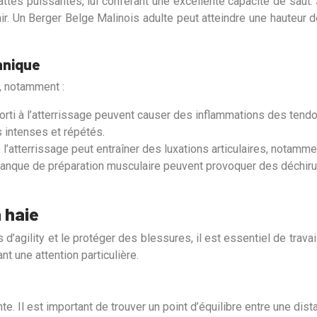
es puissantes, lui conférant une excellente capacité de saut. S
l’air. Un Berger Belge Malinois adulte peut atteindre une hauteur
hnique
, notamment :
i à l’atterrissage peuvent causer des inflammations des tendo
ts intenses et répétés.
l’atterrissage peut entraîner des luxations articulaires, notamm
anque de préparation musculaire peuvent provoquer des déchir
 haie
’agility et le protéger des blessures, il est essentiel de travai
 une attention particulière.
e. Il est important de trouver un point d’équilibre entre une dis