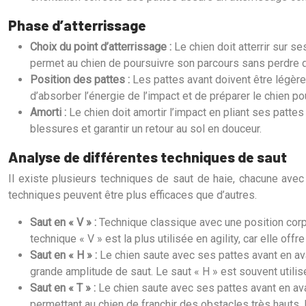
Phase d’atterrissage
Choix du point d’atterrissage :
Le chien doit atterrir sur s
permet au chien de poursuivre son parcours sans perdre d
Position des pattes :
Les pattes avant doivent être légère
d’absorber l’énergie de l’impact et de préparer le chien po
Amorti :
Le chien doit amortir l’impact en pliant ses pattes
blessures et garantir un retour au sol en douceur.
Analyse de différentes techniques de saut
Il existe plusieurs techniques de saut de haie, chacune avec
techniques peuvent être plus efficaces que d’autres.
Saut en « V » :
Technique classique avec une position corpo
technique « V » est la plus utilisée en agility, car elle off
Saut en « H » :
Le chien saute avec ses pattes avant en ava
grande amplitude de saut. Le saut « H » est souvent utilis
Saut en « T » :
Le chien saute avec ses pattes avant en ava
permettant au chien de franchir des obstacles très hauts. 