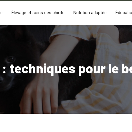
ge
Élevage et soins des chiots
Nutrition adaptée
Éducatio
y : techniques pour le 