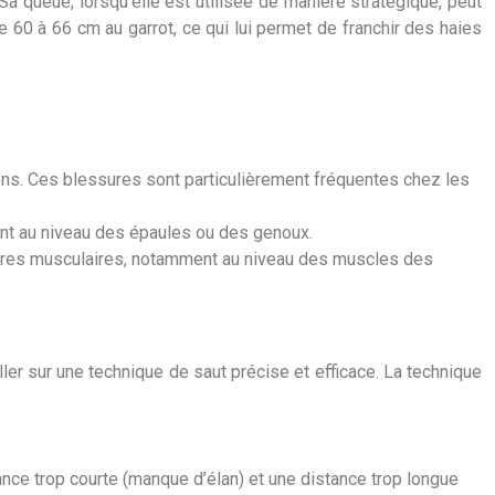
a queue, lorsqu’elle est utilisée de manière stratégique, peut
 de 60 à 66 cm au garrot, ce qui lui permet de franchir des haies
ns. Ces blessures sont particulièrement fréquentes chez les
ent au niveau des épaules ou des genoux.
ures musculaires, notamment au niveau des muscles des
ller sur une technique de saut précise et efficace. La technique
tance trop courte (manque d’élan) et une distance trop longue