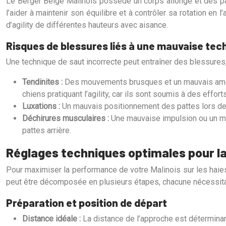
Le Berger Belge Malinois possède un corps allongé et des patt
l’aider à maintenir son équilibre et à contrôler sa rotation en 
d’agility de différentes hauteurs avec aisance.
Risques de blessures liés à une mauvaise tec
Une technique de saut incorrecte peut entraîner des blessures
Tendinites :
Des mouvements brusques et un mauvais amort
chiens pratiquant l’agility, car ils sont soumis à des effor
Luxations :
Un mauvais positionnement des pattes lors de 
Déchirures musculaires :
Une mauvaise impulsion ou un m
pattes arrière.
Réglages techniques optimales pour la
Pour maximiser la performance de votre Malinois sur les haies d
peut être décomposée en plusieurs étapes, chacune nécessitant
Préparation et position de départ
Distance idéale :
La distance de l’approche est déterminant