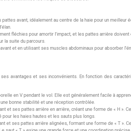
es pattes avant, idéalement au centre de la haie pour un meilleur 
’élan.
ment fléchies pour amortir l’impact, et les pattes arrière doiven
ur la suite du parcours.
 avant et en utilisant ses muscles abdominaux pour absorber l’éner
 ses avantages et ses inconvénients. En fonction des caractér
relle en V pendant le vol. Elle est généralement facile à appre
re une bonne stabilité et une réception contrôlée.
nt et ses pattes arrière en arrière, créant une forme de « H ». C
é pour les haies hautes et les sauts plus longs.
nt et ses pattes arrière alignées, formant une forme de « T ». Ce
Le saut « T » exige une grande force et une coordination précise.