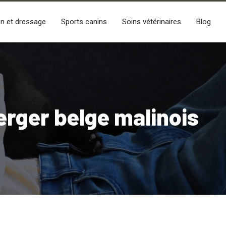
n et dressage
Sports canins
Soins vétérinaires
Blog
berger belge malinois